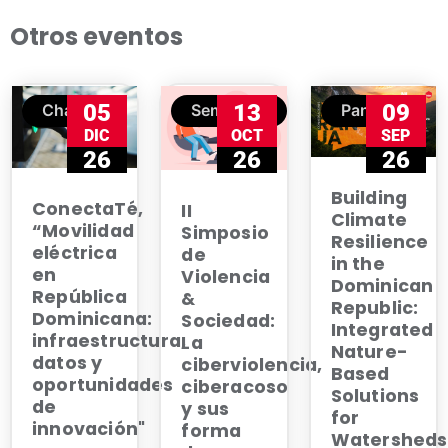
Otros eventos
05
13
09
Charla
Seminario
Panel
DIC
OCT
SEP
26
26
26
Building
ConectaTé,
II
Climate
“Movilidad
Simposio
Resilience
eléctrica
de
in the
en
Violencia
Dominican
República
&
Republic:
Dominicana:
Sociedad:
Integrated
infraestructura,
La
Nature-
datos y
ciberviolencia,
Based
oportunidades
ciberacoso
Solutions
de
y sus
for
innovación"
forma
Watersheds