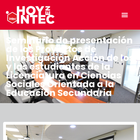
Seminario de presentación
de los Proyectos de
Investigación Acción de los
y las estudiantes de la
Licenciatura en Ciencias
Sociales Orientada a la
Educación Secundaria