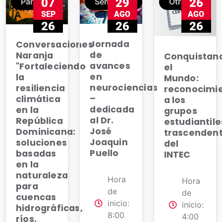
07
29
26
Panel
Seminario
Otras
SEP
AGO
AGO
26
26
26
Jornada
Conversaciones
de
Naranja
Conquistan
avances
"Fortaleciendo
el
en
la
Mundo:
neurociencias
resiliencia
reconocimi
–
climática
a los
dedicada
en la
grupos
al Dr.
República
estudiantile
José
Dominicana:
trascendent
Joaquin
soluciones
del
Puello
basadas
INTEC
en la
naturaleza
Hora
Hora
para
de
de
cuencas
inicio:
inicio:
hidrográficas,
8:00
4:00
ríos,