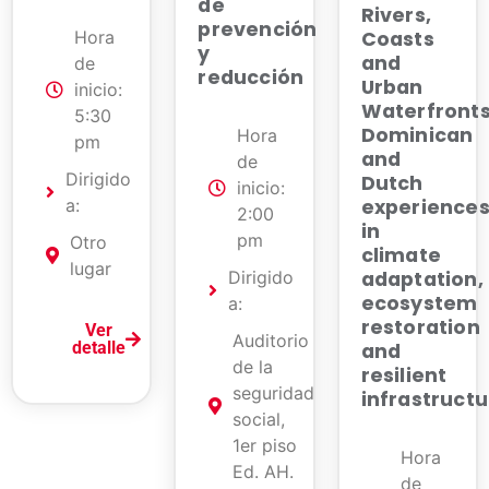
de
Rivers,
prevención
Hora
Coasts
y
and
de
reducción
Urban
inicio:
Waterfront
5:30
Dominican
Hora
pm
and
de
Dirigido
Dutch
inicio:
a:
experience
2:00
in
pm
Otro
climate
lugar
adaptation,
Dirigido
ecosystem
a:
restoration
Ver
Auditorio
detalle
and
de la
resilient
seguridad
infrastructu
social,
1er piso
Hora
Ed. AH.
de