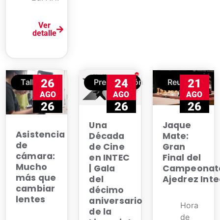
Ver
detalle
26
24
21
Taller
Presentación
Reunión
AGO
AGO
AGO
26
26
26
Jaque
Una
Asistencia
Mate:
Década
de
Gran
de Cine
cámara:
Final del
en INTEC
Mucho
Campeonat
| Gala
más que
Ajedrez Int
del
cambiar
décimo
lentes
aniversario
Hora
de la
de