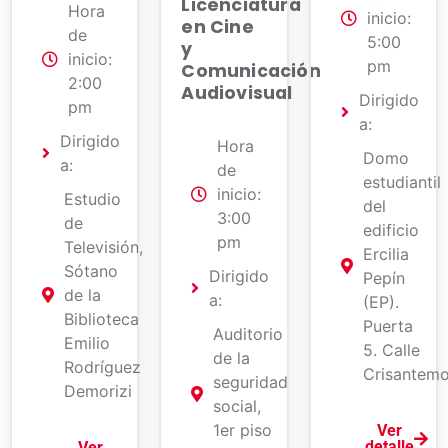
Licenciatura
Hora
inicio:
en Cine
de
5:00
y
inicio:
pm
Comunicación
2:00
Audiovisual
Dirigido
pm
a:
Dirigido
Hora
Domo
a:
de
estudiantil
inicio:
Estudio
del
3:00
de
edificio
pm
Televisión,
Ercilia
Sótano
Dirigido
Pepín
de la
a:
(EP).
Biblioteca
Puerta
Auditorio
Emilio
5. Calle
de la
Rodríguez
Crisantemo
seguridad
Demorizi
social,
1er piso
Ver
detalle
Ver