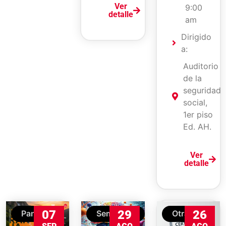
Ver
9:00
detalle
am
Dirigido
a:
Auditorio
de la
seguridad
social,
1er piso
Ed. AH.
Ver
detalle
07
29
26
Panel
Seminario
Otras