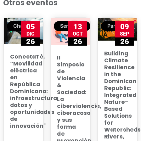
Otros eventos
05
13
09
Charla
Seminario
Panel
DIC
OCT
SEP
26
26
26
Building
ConectaTé,
II
Climate
“Movilidad
Simposio
Resilience
eléctrica
de
in the
en
Violencia
Dominican
República
&
Republic:
Dominicana:
Sociedad:
Integrated
infraestructura,
La
Nature-
datos y
ciberviolencia,
Based
oportunidades
ciberacoso
Solutions
de
y sus
for
innovación"
forma
Watersheds
de
Rivers,
prevención