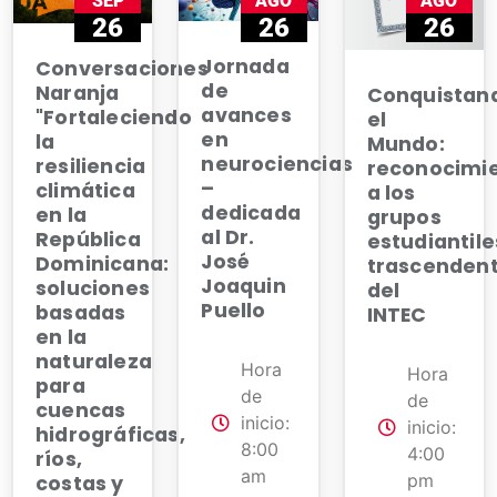
SEP
AGO
AGO
26
26
26
Jornada
Conversaciones
de
Naranja
Conquistan
avances
"Fortaleciendo
el
en
la
Mundo:
neurociencias
resiliencia
reconocimi
–
climática
a los
dedicada
en la
grupos
al Dr.
República
estudiantile
José
Dominicana:
trascendent
Joaquin
soluciones
del
Puello
basadas
INTEC
en la
naturaleza
Hora
Hora
para
de
de
cuencas
inicio:
inicio:
hidrográficas,
8:00
4:00
ríos,
am
pm
costas y