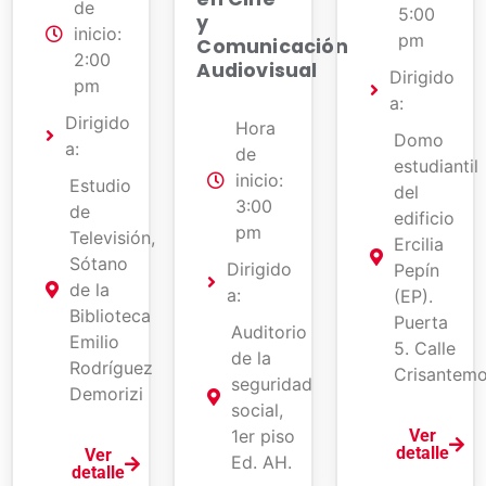
de
5:00
y
inicio:
pm
Comunicación
2:00
Audiovisual
Dirigido
pm
a:
Dirigido
Hora
Domo
a:
de
estudiantil
inicio:
Estudio
del
3:00
de
edificio
pm
Televisión,
Ercilia
Sótano
Dirigido
Pepín
de la
a:
(EP).
Biblioteca
Puerta
Auditorio
Emilio
5. Calle
de la
Rodríguez
Crisantemo
seguridad
Demorizi
social,
1er piso
Ver
detalle
Ver
Ed. AH.
detalle