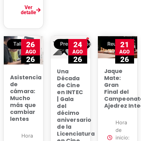
Ver
detalle
26
24
21
Taller
Presentación
Reunión
AGO
AGO
AGO
26
26
26
Jaque
Una
Asistencia
Mate:
Década
de
Gran
de Cine
cámara:
Final del
en INTEC
Mucho
Campeonat
| Gala
más que
Ajedrez Int
del
cambiar
décimo
lentes
aniversario
Hora
de la
de
Licenciatura
Hora
inicio:
en Cine