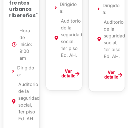
frentes
Dirigido
Dirigido
urbanos
a:
a:
ribereños"
Auditorio
Auditorio
de la
de la
Hora
seguridad
seguridad
de
social,
social,
inicio:
1er piso
1er piso
9:00
Ed. AH.
Ed. AH.
am
Dirigido
Ver
Ver
a:
detalle
detalle
Auditorio
de la
seguridad
social,
1er piso
Ed. AH.