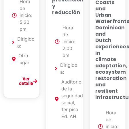
Hora
Coasts
y
and
de
reducción
Urban
inicio:
Waterfront
5:30
Dominican
Hora
pm
and
de
Dirigido
Dutch
inicio:
a:
experience
2:00
in
pm
Otro
climate
lugar
adaptation,
Dirigido
ecosystem
a:
restoration
Ver
Auditorio
detalle
and
de la
resilient
seguridad
infrastructu
social,
1er piso
Hora
Ed. AH.
de
inicio: