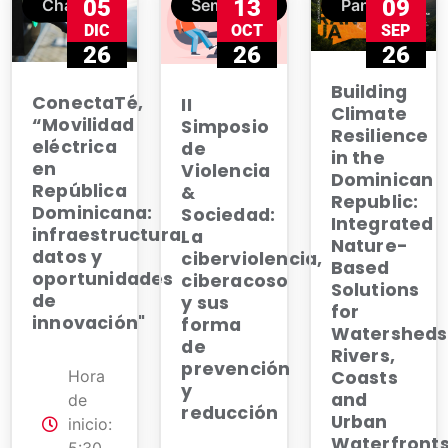
05
13
09
Charla
Seminario
Panel
DIC
OCT
SEP
26
26
26
Building
ConectaTé,
II
Climate
“Movilidad
Simposio
Resilience
eléctrica
de
in the
en
Violencia
Dominican
República
&
Republic:
Dominicana:
Sociedad:
Integrated
infraestructura,
La
Nature-
datos y
ciberviolencia,
Based
oportunidades
ciberacoso
Solutions
de
y sus
for
innovación"
forma
Watersheds
de
Rivers,
prevención
Hora
Coasts
y
and
de
reducción
Urban
inicio:
Waterfront
5:30