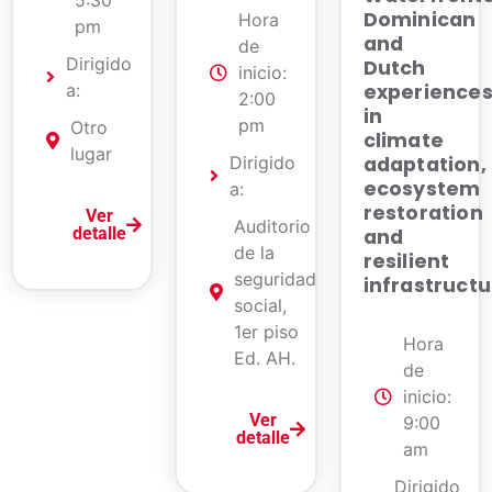
Dominican
Hora
pm
and
de
Dirigido
Dutch
inicio:
a:
experience
2:00
in
pm
Otro
climate
lugar
adaptation,
Dirigido
ecosystem
a:
restoration
Ver
Auditorio
detalle
and
de la
resilient
seguridad
infrastructu
social,
1er piso
Hora
Ed. AH.
de
inicio:
Ver
9:00
detalle
am
Dirigido