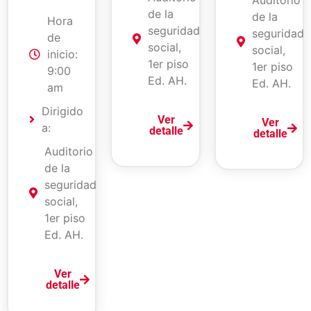
de la
de la
Hora
seguridad
seguridad
de
social,
social,
inicio:
1er piso
1er piso
9:00
Ed. AH.
Ed. AH.
am
Dirigido
Ver
Ver
a:
detalle
detalle
Auditorio
de la
seguridad
social,
1er piso
Ed. AH.
Ver
detalle