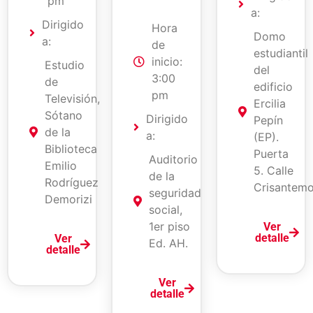
pm
a:
Dirigido
Hora
Domo
a:
de
estudiantil
inicio:
Estudio
del
3:00
de
edificio
pm
Televisión,
Ercilia
Sótano
Dirigido
Pepín
de la
a:
(EP).
Biblioteca
Puerta
Auditorio
Emilio
5. Calle
de la
Rodríguez
Crisantemo
seguridad
Demorizi
social,
1er piso
Ver
detalle
Ver
Ed. AH.
detalle
Ver
detalle