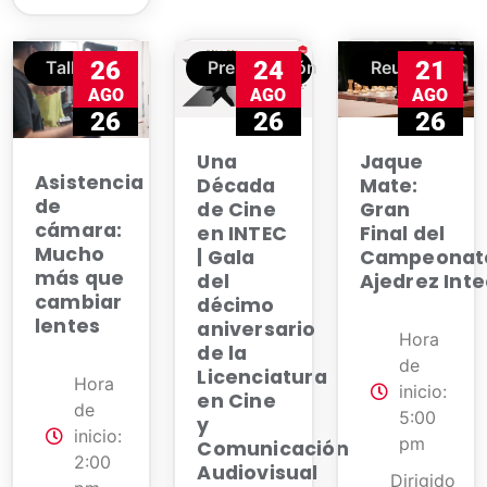
26
24
21
Taller
Presentación
Reunión
AGO
AGO
AGO
26
26
26
Jaque
Una
Asistencia
Mate:
Década
de
Gran
de Cine
cámara:
Final del
en INTEC
Mucho
Campeonat
| Gala
más que
Ajedrez Int
del
cambiar
décimo
lentes
aniversario
Hora
de la
de
Licenciatura
Hora
inicio:
en Cine
de
5:00
y
inicio:
pm
Comunicación
2:00
Audiovisual
Dirigido