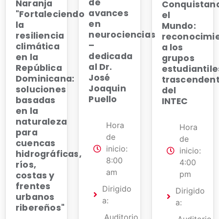
de
Naranja
Conquistan
avances
"Fortaleciendo
el
en
la
Mundo:
neurociencias
resiliencia
reconocimi
–
climática
a los
dedicada
en la
grupos
al Dr.
República
estudiantile
José
Dominicana:
trascendent
Joaquin
soluciones
del
Puello
basadas
INTEC
en la
naturaleza
Hora
Hora
para
de
de
cuencas
inicio:
inicio:
hidrográficas,
8:00
4:00
ríos,
am
pm
costas y
frentes
Dirigido
Dirigido
urbanos
a:
a:
ribereños"
Auditorio
Auditorio