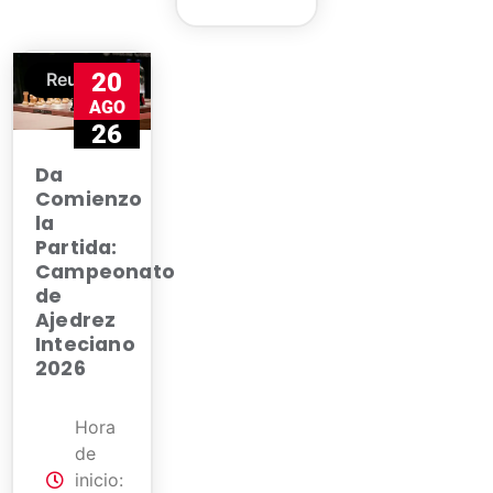
20
Reunión
AGO
26
Da
Comienzo
la
Partida:
Campeonato
de
Ajedrez
Inteciano
2026
Hora
de
inicio: